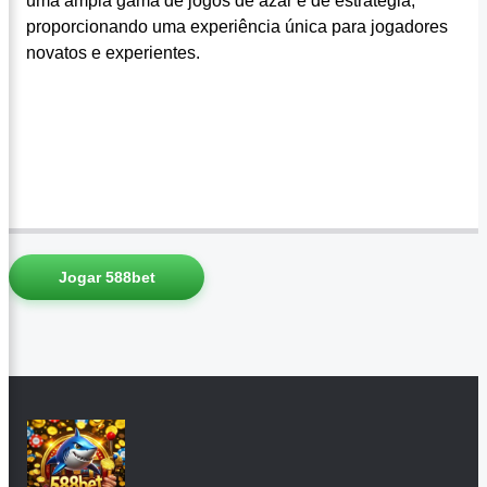
uma ampla gama de jogos de azar e de estratégia,
proporcionando uma experiência única para jogadores
novatos e experientes.
Jogar 588bet