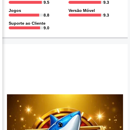
9.5
9.3
Jogos
Versão Móvel
8.8
9.3
Suporte ao Cliente
9.0
Informações básicas sobre Estrela Bet cassino