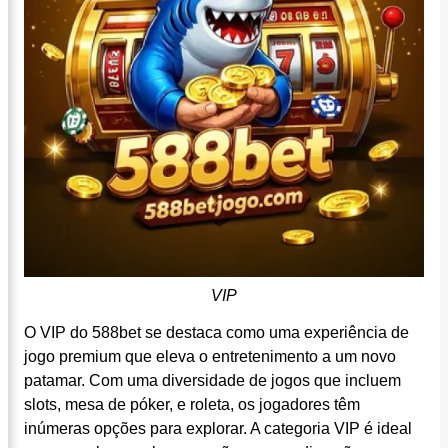
VIP
O VIP do 588bet se destaca como uma experiência de
jogo premium que eleva o entretenimento a um novo
patamar. Com uma diversidade de jogos que incluem
slots, mesa de póker, e roleta, os jogadores têm
inúmeras opções para explorar. A categoria VIP é ideal