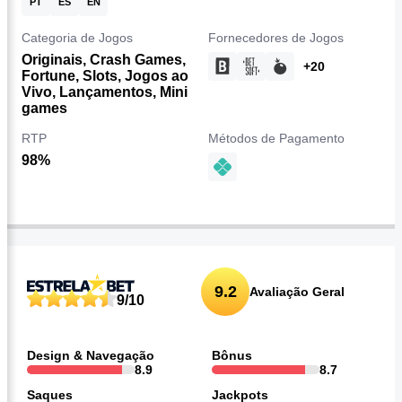
PT
ES
EN
Categoria de Jogos
Fornecedores de Jogos
Originais, Crash Games,
+20
Fortune, Slots, Jogos ao
Vivo, Lançamentos, Mini
games
RTP
Métodos de Pagamento
98%
Avaliação geral VIP
9.2
Avaliação Geral
9/10
Design & Navegação
Bônus
8.9
8.7
Saques
Jackpots